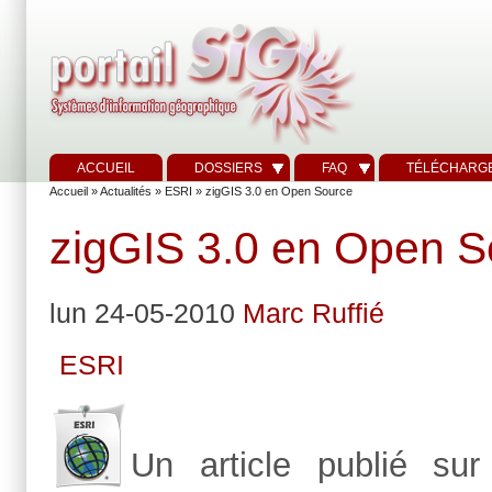
ACCUEIL
DOSSIERS
FAQ
TÉLÉCHARG
Accueil
»
Actualités
»
ESRI
» zigGIS 3.0 en Open Source
zigGIS 3.0 en Open S
lun 24-05-2010
Marc Ruffié
ESRI
Un article publié su