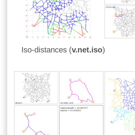
Iso-distances (
v.net.iso
)