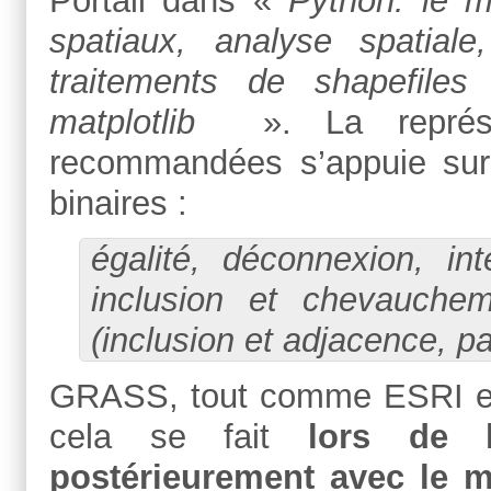
Portail dans «
Python: le m
spatiaux, analyse spatial
traitements de shapefiles
matplotlib
». La représent
recommandées s’appuie sur
binaires :
égalité, déconnexion, int
inclusion et chevauche
(inclusion et adjacence, p
GRASS, tout comme ESRI et 
cela se fait
lors de la
postérieurement avec le m