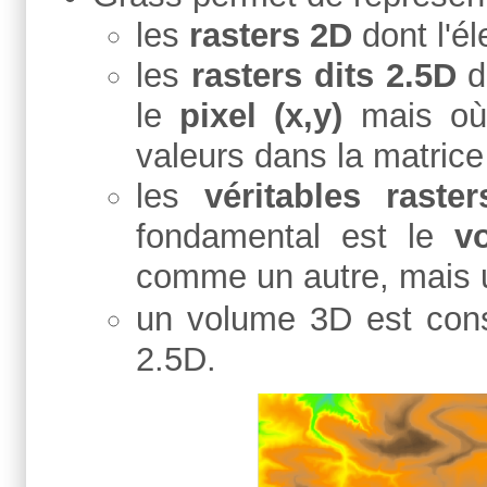
les
rasters 2D
dont l'é
les
rasters dits 2.5D
d
le
pixel
(x,y)
mais où
valeurs dans la matrice
les
véritables rast
fondamental est le
vo
comme un autre, mais 
un volume 3D est cons
2.5D.