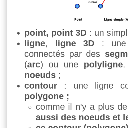
point, point 3D
: un simpl
ligne
,
ligne 3D
: une
connectés par des
segm
(
arc
) ou une
polyligne
.
noeuds
;
contour
: une ligne com
polygone ;
comme il n'y a plus de
aussi des noeuds et 
ce contour (polygone)