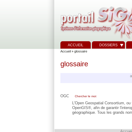
ACCUEIL
DOSSIERS
Accueil
» glossaire
glossaire
a
OGC
Chercher le mot
L'Open Geospatial Consortium, ou O
OpenGIS®, afin de garantir l'inter
géographique. Tous les grands noms
Accuei