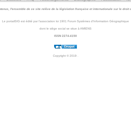
nus, l'ensemble de ce site relève de la législation française et internationale sur le droit d'
Le portailSIG est édité par l'association loi 1901 Forum Systèmes d'Information Géographique
dont le siège social se situe à AMIENS
ISSN 2274-4150
Copyright © 2019
.