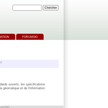
IATION
FORUMSIG
 z
i
ards ouverts, les spécifications
a géomatique et de l'information
rumSIG