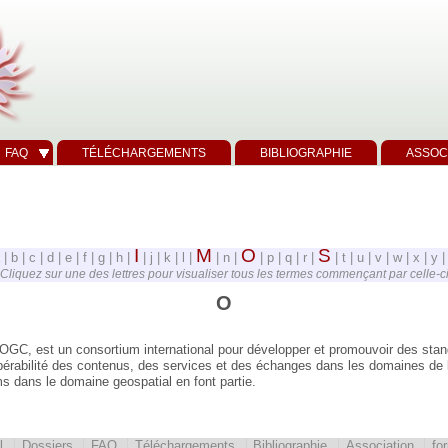
FAQ
TÉLÉCHARGEMENTS
BIBLIOGRAPHIE
ASSOC
I
M
O
S
 | b | c | d | e | f | g | h |
| j | k | l |
| n |
| p | q | r |
| t | u | v | w | x | y |
Cliquez sur une des lettres pour visualiser tous les termes commençant par celle-c
O
GC, est un consortium international pour développer et promouvoir des stand
opérabilité des contenus, des services et des échanges dans les domaines de l
 dans le domaine geospatial en font partie.
l
Dossiers
FAQ
Téléchargements
Bibliographie
Association
fo