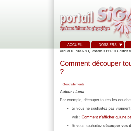
ACCUEIL
DOSSIERS
Accueil
»
Foire Aux Questions
»
ESRI
»
Gestion d
Comment découper toute
?
Géotraitements
Auteur : Lena
Par exemple, découper toutes les couche
Si vous ne souhaitez pas vraimen
Voir :
Comment n'afficher qu'une par
Si vous souhaitez
découper vos 