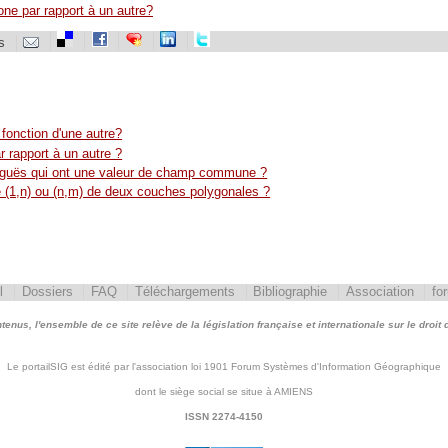
e par rapport à un autre?
s
onction d'une autre?
rapport à un autre ?
iguës qui ont une valeur de champ commune ?
e (1,n) ou (n,m) de deux couches polygonales ?
l
Dossiers
FAQ
Téléchargements
Bibliographie
Association
fo
nus, l'ensemble de ce site relève de la législation française et internationale sur le droit d'
Le portailSIG est édité par l'association loi 1901 Forum Systèmes d'Information Géographique
dont le siège social se situe à AMIENS
ISSN 2274-4150