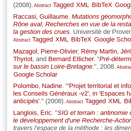
(2008).
Tagged
XML
BibTeX
Googl
Abstract
Raccasi, Guillaume
.
Mutations géomorpho
Rône aval, Recherches en vue de la resta
la gestion des crues
. Université de Proven
Tagged
XML
BibTeX
Google Scho
Abstract
Mazagol, Pierre-Olivier
,
Rémy Martin
,
Jér
Thyriot
, and
Bernard Etlicher
.
"
Pré-déterm
sur le bassin Loire-Bretagne
.", 2008.
Abstra
Google Scholar
Polombo, Nadine
.
"
'Projet territorial et i
les Conseils Généraux -v2', in 'Espaces 
anticipés'
." (2008).
Tagged
XML
Bi
Abstract
Langlois, Eric
.
"
SIG et terrain : antinomi
le développement d'une Recherche-Actio
travers l'espace de la méthode : les dimen