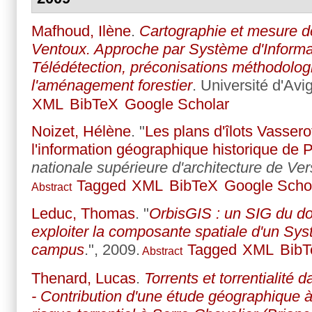
Mafhoud, Ilène
.
Cartographie et mesure de
Ventoux. Approche par Système d'Informa
Télédétection, préconisations méthodologi
l'aménagement forestier
. Université d'Avi
XML
BibTeX
Google Scholar
Noizet, Hélène
.
"
Les plans d'îlots Vasser
l'information géographique historique de P
nationale supérieure d'architecture de Vers
Tagged
XML
BibTeX
Google Scho
Abstract
Leduc, Thomas
.
"
OrbisGIS : un SIG du d
exploiter la composante spatiale d'un Sys
campus
.", 2009.
Tagged
XML
Bib
Abstract
Thenard, Lucas
.
Torrents et torrentialité 
- Contribution d'une étude géographique à