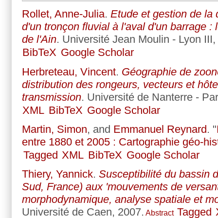
Rollet, Anne-Julia
.
Etude et gestion de la
d'un tronçon fluvial à l'aval d'un barrage :
de l'Ain
. Université Jean Moulin - Lyon III,
BibTeX
Google Scholar
Herbreteau, Vincent
.
Géographie de zoono
distribution des rongeurs, vecteurs et hôt
transmission
. Université de Nanterre - Pa
XML
BibTeX
Google Scholar
Martin, Simon
, and
Emmanuel Reynard
.
"
entre 1880 et 2005 : Cartographie géo-his
Tagged
XML
BibTeX
Google Scholar
Thiery, Yannick
.
Susceptibilité du bassin 
Sud, France) aux 'mouvements de versant'
morphodynamique, analyse spatiale et mod
Université de Caen, 2007.
Tagged
Abstract