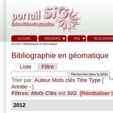
ACCUEIL
DOSSIERS
FAQ
TÉLÉCHARG
Accueil
» Bibliographie en géomatique
Bibliographie en géomatique
Liste
Filtre
Trier par:
Auteur
Mots clés
Titre
Type
[
Ex
Année
]
Filtres:
Mots Clés
est
SIG
[Réinitialiser t
2012