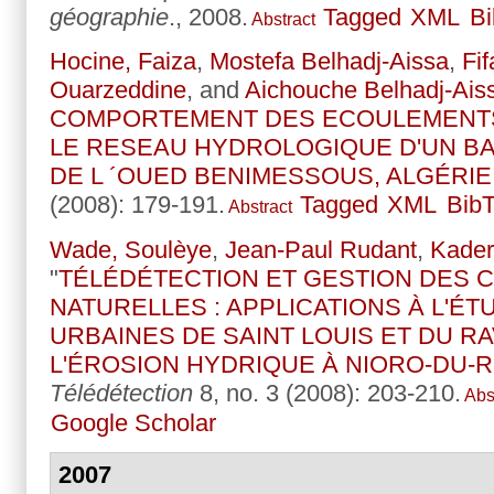
géographie
., 2008.
Tagged
XML
B
Abstract
Hocine, Faiza
,
Mostefa Belhadj-Aissa
,
Fi
Ouarzeddine
, and
Aichouche Belhadj-Ais
COMPORTEMENT DES ECOULEMENTS 
LE RESEAU HYDROLOGIQUE D'UN BA
DE L ´OUED BENIMESSOUS, ALGÉRIE
(2008): 179-191.
Tagged
XML
Bib
Abstract
Wade, Soulèye
,
Jean-Paul Rudant
,
Kader
"
TÉLÉDÉTECTION ET GESTION DES 
NATURELLES : APPLICATIONS À L'É
URBAINES DE SAINT LOUIS ET DU RA
L'ÉROSION HYDRIQUE À NIORO-DU-R
Télédétection
8, no. 3 (2008): 203-210.
Abs
Google Scholar
2007