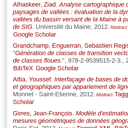
Alhaskeer, Ziad
.
Analyse cartographique d
paysages de vallées : évaluation de la 
vallées du bassin versant de la Maine à par
de SIG
. Université du Maine, 2012.
Abstract
Google Scholar
Grandchamp, Enguerran
,
Sebastien Regi
"
Génération de classes de transition vect
de classes floues
.", 978-2-9539515-2-3., 
BibTeX
Google Scholar
Attia, Youssef
.
Interfaçage de bases de 
et géographiques par appariement de lign
Monnet - Saint-Etienne, 2012.
Tagg
Abstract
Scholar
Girres, Jean-François
.
Modèle d'estimatio
mesures géométriques de données géogr