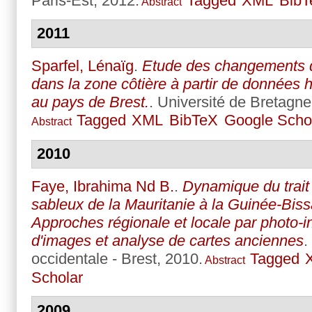
Paris-Est, 2012.
Tagged
XML
BibT
Abstract
2011
Sparfel, Lénaïg
.
Etude des changements d
dans la zone côtière à partir de données 
au pays de Brest.
. Université de Bretagne
Tagged
XML
BibTeX
Google Scho
Abstract
2010
Faye, Ibrahima Nd B.
.
Dynamique du trait 
sableux de la Mauritanie à la Guinée-Bissa
Approches régionale et locale par photo-in
d'images et analyse de cartes anciennes
.
occidentale - Brest, 2010.
Tagged
Abstract
Scholar
2009