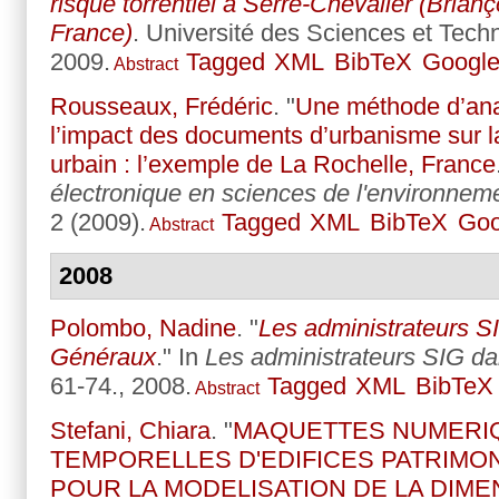
risque torrentiel à Serre-Chevalier (Brian
France)
. Université des Sciences et Technol
2009.
Tagged
XML
BibTeX
Google
Abstract
Rousseaux, Frédéric
.
"
Une méthode d’ana
l’impact des documents d’urbanisme sur la
urbain : l’exemple de La Rochelle, France
électronique en sciences de l'environnem
2 (2009).
Tagged
XML
BibTeX
Goo
Abstract
2008
Polombo, Nadine
.
"
Les administrateurs S
Généraux
." In
Les administrateurs SIG d
61-74., 2008.
Tagged
XML
BibTeX
Abstract
Stefani, Chiara
.
"
MAQUETTES NUMERIQ
TEMPORELLES D'EDIFICES PATRIMO
POUR LA MODELISATION DE LA DIM