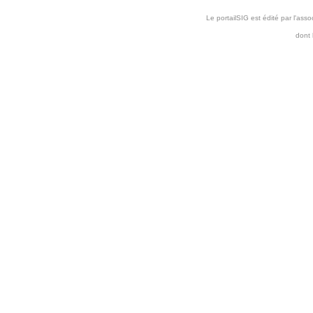
Le portailSIG est édité par l'as
dont 