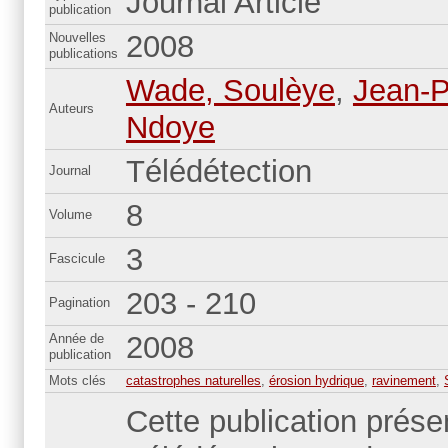
Journal Article
publication
2008
Nouvelles
publications
Wade, Soulèye
,
Jean-P
Auteurs
Ndoye
Télédétection
Journal
8
Volume
3
Fascicule
203 - 210
Pagination
2008
Année de
publication
Mots clés
catastrophes naturelles
,
érosion hydrique
,
ravinement
,
Cette publication prése