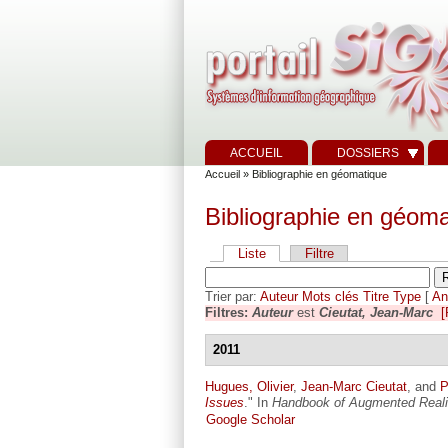
ACCUEIL
DOSSIERS
Accueil
» Bibliographie en géomatique
Bibliographie en géoma
Liste
Filtre
Trier par:
Auteur
Mots clés
Titre
Type
[
An
Filtres:
Auteur
est
Cieutat, Jean-Marc
[
2011
Hugues, Olivier
,
Jean-Marc Cieutat
, and
P
Issues
." In
Handbook of Augmented Reali
Google Scholar