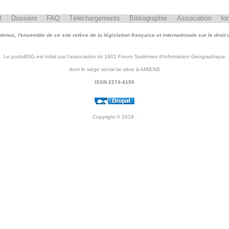
l
Dossiers
FAQ
Téléchargements
Bibliographie
Association
fo
nus, l'ensemble de ce site relève de la législation française et internationale sur le droit d'
Le portailSIG est édité par l'association loi 1901 Forum Systèmes d'Information Géographique
dont le siège social se situe à AMIENS
ISSN 2274-4150
Copyright © 2019
.