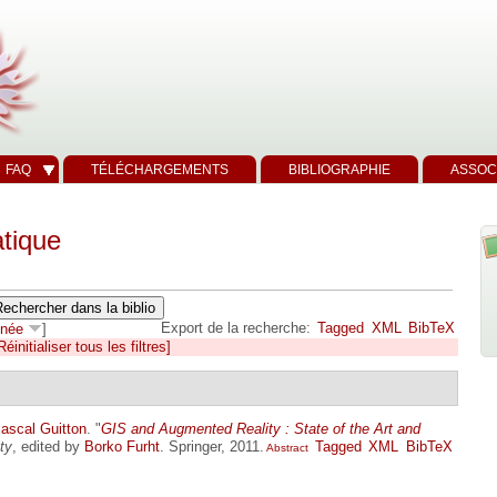
FAQ
TÉLÉCHARGEMENTS
BIBLIOGRAPHIE
ASSOC
tique
Export de la recherche:
Tagged
XML
BibTeX
née
]
Réinitialiser tous les filtres]
ascal Guitton
.
"
GIS and Augmented Reality : State of the Art and
ty
, edited by
Borko Furht
. Springer, 2011.
Tagged
XML
BibTeX
Abstract