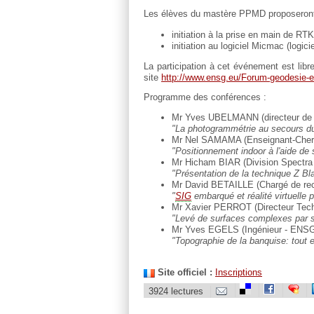
Les élèves du mastère PPMD proposeront 
initiation à la prise en main de RTK
initiation au logiciel Micmac (logi
La participation à cet événement est libr
site
http://www.ensg.eu/Forum-geodesie-e
Programme des conférences :
Mr Yves UBELMANN (directeur de 
"La photogrammétrie au secours du 
Mr Nel SAMAMA (Enseignant-Cherc
"Positionnement indoor à l'aide d
Mr Hicham BIAR (Division Spectra 
"Présentation de la technique Z
Mr David BETAILLE (Chargé de rec
"
SIG
embarqué et réalité virtuelle 
Mr Xavier PERROT (Directeur Tech
"Levé de surfaces complexes par 
Mr Yves EGELS (Ingénieur - ENS
"Topographie de la banquise: tout e
Site officiel :
Inscriptions
3924 lectures