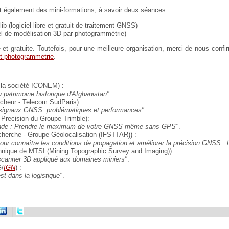
également des mini-formations, à savoir deux séances :
lib (logiciel libre et gratuit de traitement GNSS)
ciel de modélisation 3D par photogrammétrie)
e et gratuite. Toutefois, pour une meilleure organisation, merci de nous confi
t-photogrammetrie
.
la société ICONEM) :
patrimoine historique d'Afghanistan"
.
heur - Telecom SudParis):
e signaux GNSS: problématiques et performances"
.
Precision du Groupe Trimble):
 Blade : Prendre le maximum de votre GNSS même sans GPS"
.
herche - Groupe Géolocalisation (IFSTTAR)) :
pour connaître les conditions de propagation et améliorer la précision GNSS :
nique de MTSI (Mining Topographic Survey and Imaging)) :
scanner 3D appliqué aux domaines miniers"
.
G/
IGN
) :
st dans la logistique"
.