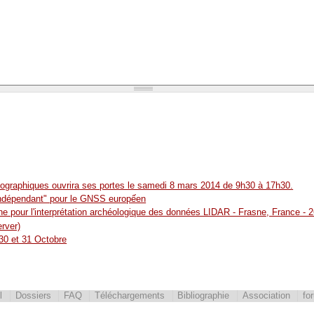
ographiques ouvrira ses portes le samedi 8 mars 2014 de 9h30 à 17h30.
"indépendant" pour le GNSS europếen
e pour l'interprétation archéologique des données LIDAR - Frasne, France - 
rver)
 30 et 31 Octobre
l
Dossiers
FAQ
Téléchargements
Bibliographie
Association
fo