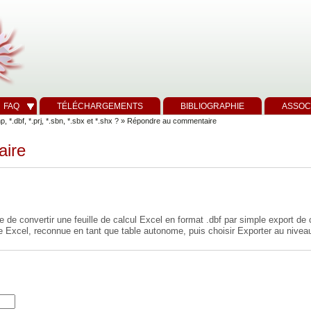
FAQ
TÉLÉCHARGEMENTS
BIBLIOGRAPHIE
ASSOC
 *.dbf, *.prj, *.sbn, *.sbx et *.shx ?
» Répondre au commentaire
aire
 de convertir une feuille de calcul Excel en format .dbf par simple export de c
uille Excel, reconnue en tant que table autonome, puis choisir Exporter au nive