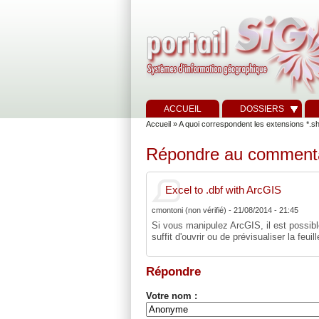
ACCUEIL
DOSSIERS
Accueil
»
A quoi correspondent les extensions *.shp,
Répondre au comment
Excel to .dbf with ArcGIS
cmontoni (non vérifié)
-
21/08/2014 - 21:45
Si vous manipulez ArcGIS, il est possible
suffit d'ouvrir ou de prévisualiser la fe
Répondre
Votre nom :