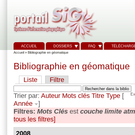
ACCUEIL
DOSSIERS
FAQ
TÉLÉCHARG
Accueil
» Bibliographie en géomatique
Bibliographie en géomatique
Liste
Filtre
Trier par:
Auteur
Mots clés
Titre
Type
[
Ex
Année
]
Filtres:
Mots Clés
est
couche limite at
tous les filtres]
2008