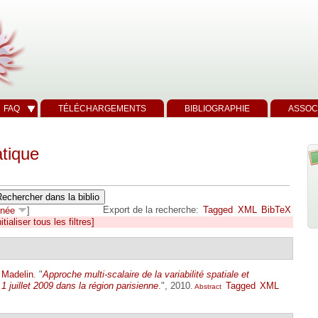
FAQ
TÉLÉCHARGEMENTS
BIBLIOGRAPHIE
ASSOC
tique
Export de la recherche:
Tagged
XML
BibTeX
née
]
itialiser tous les filtres]
 Madelin
.
"
Approche multi-scalaire de la variabilité spatiale et
 1 juillet 2009 dans la région parisienne
.", 2010.
Tagged
XML
Abstract