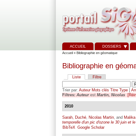
ACCUEIL
DOSSIERS
Accueil
» Bibliographie en géomatique
Bibliographie en géoma
Liste
Filtre
Trier par:
Auteur
Mots clés
Titre
Type
[
An
Filtres:
Auteur
est
Martin, Nicolas
[Réin
2010
Sarah, Duché
,
Nicolas Martin
, and
Malika
temporelle d'un pic d'ozone le 30 juin et le
BibTeX
Google Scholar