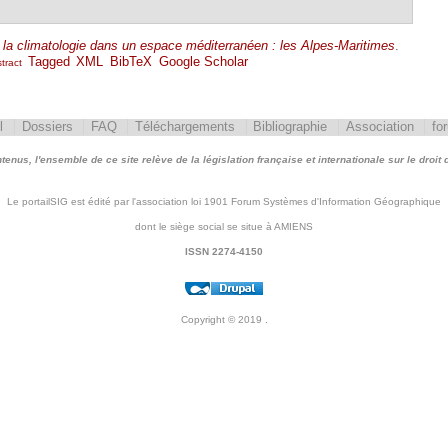
et la climatologie dans un espace méditerranéen : les Alpes-Maritimes
.
Tagged
XML
BibTeX
Google Scholar
tract
l
Dossiers
FAQ
Téléchargements
Bibliographie
Association
fo
nus, l'ensemble de ce site relève de la législation française et internationale sur le droit d'
Le portailSIG est édité par l'association loi 1901 Forum Systèmes d'Information Géographique
dont le siège social se situe à AMIENS
ISSN 2274-4150
Copyright © 2019
.