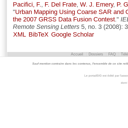
Pacifici, F.
,
F. Del Frate
,
W. J. Emery
,
P. 
"
Urban Mapping Using Coarse SAR and O
the 2007 GRSS Data Fusion Contest
."
IE
Remote Sensing Letters
5, no. 3 (2008): 
XML
BibTeX
Google Scholar
Accueil
Dossiers
FAQ
Tél
Sauf mention contraire dans les contenus, l'ensemble de ce site relève 
Le portailSIG est édité par l'as
dont 