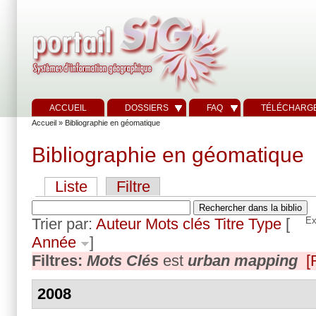
ACCUEIL
DOSSIERS
FAQ
TÉLÉCHARG
Accueil
» Bibliographie en géomatique
Bibliographie en géomatique
Liste
Filtre
Trier par:
Auteur
Mots clés
Titre
Type
[
Ex
Année
]
Filtres:
Mots Clés
est
urban mapping
[
2008