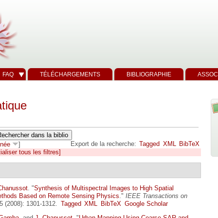
FAQ
TÉLÉCHARGEMENTS
BIBLIOGRAPHIE
ASSOC
tique
Export de la recherche:
Tagged
XML
BibTeX
née
]
ialiser tous les filtres]
Chanussot
.
"
Synthesis of Multispectral Images to High Spatial
 Methods Based on Remote Sensing Physics
."
IEEE Transactions on
5 (2008): 1301-1312.
Tagged
XML
BibTeX
Google Scholar
 Gamba
, and
J. Chanussot
.
"
Urban Mapping Using Coarse SAR and