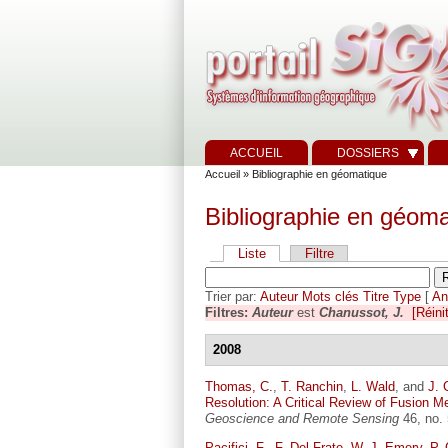
ACCUEIL
DOSSIERS
Accueil
» Bibliographie en géomatique
Bibliographie en géoma
Liste
Filtre
Trier par:
Auteur
Mots clés
Titre
Type
[
An
Filtres:
Auteur
est
Chanussot, J.
[Réinit
2008
Thomas, C.
,
T. Ranchin
,
L. Wald
, and
J. 
Resolution: A Critical Review of Fusion
Geoscience and Remote Sensing
46, no. 
Pacifici, F.
,
F. Del Frate
,
W. J. Emery
,
P.