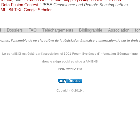
 Data Fusion Contest
."
IEEE Geoscience and Remote Sensing Letters
XML
BibTeX
Google Scholar
l
Dossiers
FAQ
Téléchargements
Bibliographie
Association
fo
nus, l'ensemble de ce site relève de la législation française et internationale sur le droit d'
Le portailSIG est édité par l'association loi 1901 Forum Systèmes d'Information Géographique
dont le siège social se situe à AMIENS
ISSN 2274-4150
Copyright © 2019
.