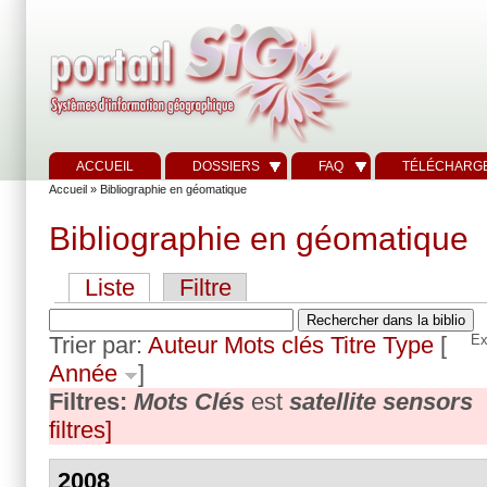
ACCUEIL
DOSSIERS
FAQ
TÉLÉCHARG
Accueil
» Bibliographie en géomatique
Bibliographie en géomatique
Liste
Filtre
Trier par:
Auteur
Mots clés
Titre
Type
[
Ex
Année
]
Filtres:
Mots Clés
est
satellite sensors
filtres]
2008