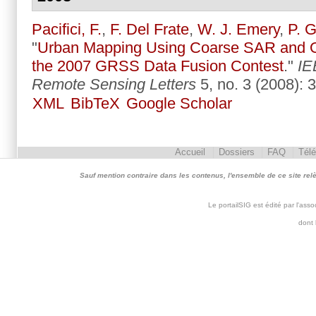
Pacifici, F.
,
F. Del Frate
,
W. J. Emery
,
P. 
"
Urban Mapping Using Coarse SAR and O
the 2007 GRSS Data Fusion Contest
."
IE
Remote Sensing Letters
5, no. 3 (2008): 
XML
BibTeX
Google Scholar
Accueil
Dossiers
FAQ
Tél
Sauf mention contraire dans les contenus, l'ensemble de ce site relève 
Le portailSIG est édité par l'as
dont 