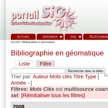
ACCUEIL
DOSSIERS
FAQ
TÉLÉCHARG
Accueil
» Bibliographie en géomatique
Bibliographie en géomatique
Liste
Filtre
Trier par:
Auteur
Mots clés
Titre
Type
[
Ex
Année
]
Filtres:
Mots Clés
est
multisource coars
set
[Réinitialiser tous les filtres]
2008