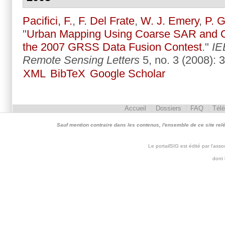
Pacifici, F.
,
F. Del Frate
,
W. J. Emery
,
P. 
"
Urban Mapping Using Coarse SAR and O
the 2007 GRSS Data Fusion Contest
."
IE
Remote Sensing Letters
5, no. 3 (2008): 
XML
BibTeX
Google Scholar
Accueil
Dossiers
FAQ
Tél
Sauf mention contraire dans les contenus, l'ensemble de ce site relève 
Le portailSIG est édité par l'as
dont 