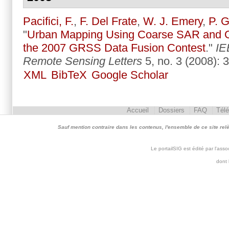
Pacifici, F.
,
F. Del Frate
,
W. J. Emery
,
P. 
"
Urban Mapping Using Coarse SAR and O
the 2007 GRSS Data Fusion Contest
."
IE
Remote Sensing Letters
5, no. 3 (2008): 
XML
BibTeX
Google Scholar
Accueil
Dossiers
FAQ
Tél
Sauf mention contraire dans les contenus, l'ensemble de ce site relève 
Le portailSIG est édité par l'as
dont 