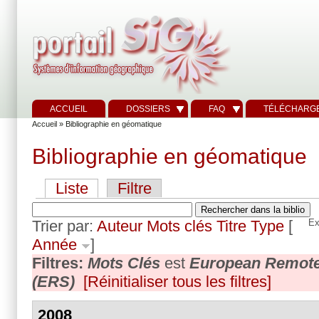
ACCUEIL
DOSSIERS
FAQ
TÉLÉCHARG
Accueil
» Bibliographie en géomatique
Bibliographie en géomatique
Liste
Filtre
Trier par:
Auteur
Mots clés
Titre
Type
[
Ex
Année
]
Filtres:
Mots Clés
est
European Remote 
(ERS)
[Réinitialiser tous les filtres]
2008