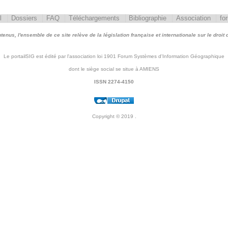
l
Dossiers
FAQ
Téléchargements
Bibliographie
Association
fo
nus, l'ensemble de ce site relève de la législation française et internationale sur le droit d'
Le portailSIG est édité par l'association loi 1901 Forum Systèmes d'Information Géographique
dont le siège social se situe à AMIENS
ISSN 2274-4150
Copyright © 2019
.