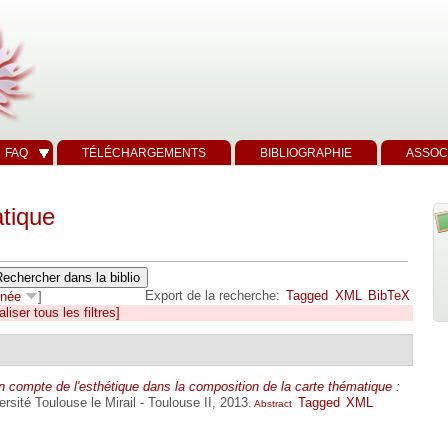
FAQ
TÉLÉCHARGEMENTS
BIBLIOGRAPHIE
ASSOC
tique
Export de la recherche:
Tagged
XML
BibTeX
née
]
aliser tous les filtres]
n compte de l'esthétique dans la composition de la carte thématique :
ersité Toulouse le Mirail - Toulouse II, 2013.
Tagged
XML
Abstract