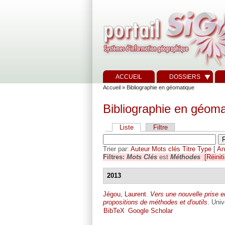
ACCUEIL
DOSSIERS
Accueil
» Bibliographie en géomatique
Bibliographie en géoma
Liste
Filtre
Trier par:
Auteur
Mots clés
Titre
Type
[
An
Filtres:
Mots Clés
est
Méthodes
[Réiniti
2013
Jégou, Laurent
.
Vers une nouvelle prise e
propositions de méthodes et d'outils
. Univ
BibTeX
Google Scholar