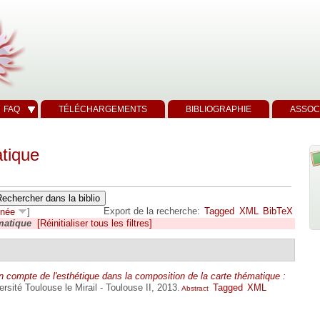
FAQ
TÉLÉCHARGEMENTS
BIBLIOGRAPHIE
ASSOC
tique
Export de la recherche:
Tagged
XML
BibTeX
née
]
matique
[Réinitialiser tous les filtres]
n compte de l'esthétique dans la composition de la carte thématique :
ersité Toulouse le Mirail - Toulouse II, 2013.
Tagged
XML
Abstract