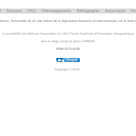
l
Dossiers
FAQ
Téléchargements
Bibliographie
Association
fo
nus, l'ensemble de ce site relève de la législation française et internationale sur le droit d'
Le portailSIG est édité par l'association loi 1901 Forum Systèmes d'Information Géographique
dont le siège social se situe à AMIENS
ISSN 2274-4150
Copyright © 2019
.