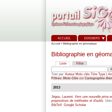
ACCUEIL
DOSSIERS
Accueil
» Bibliographie en géomatique
Bibliographie en géoma
Liste
Filtre
Trier par:
Auteur
Mots clés
Titre
Type
[
An
Filtres:
Mots Clés
est
Cartographie thé
2013
Jégou, Laurent
.
Vers une nouvelle prise e
propositions de méthodes et d'outils
. Univ
BibTeX
Google Scholar