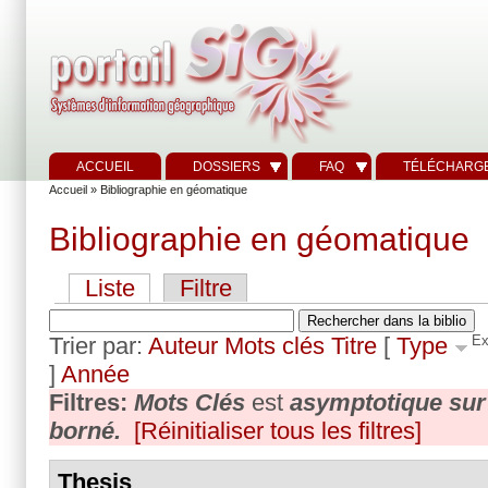
ACCUEIL
DOSSIERS
FAQ
TÉLÉCHARG
Accueil
» Bibliographie en géomatique
Bibliographie en géomatique
Liste
Filtre
Trier par:
Auteur
Mots clés
Titre
[
Type
Ex
]
Année
Filtres:
Mots Clés
est
asymptotique su
borné.
[Réinitialiser tous les filtres]
Thesis