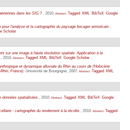
aériennes dans les SIG ?
., 2010.
Tagged
XML
BibTeX
Google
Abstract
on pour l'analyse et la cartographie du paysage bocager armoricain
.,
e Scholar
bjets sur une image à haute résolution spatiale. Application à la
., 2010.
Tagged
XML
BibTeX
Google Scholar
Abstract
thropique et dynamique alluviale du Rhin au cours de l'Holocène:
-Rhin, France)
. Université de Bourgogne, 2007.
Tagged
XML
Abstract
de données spatialisées
., 2010.
Tagged
XML
BibTeX
Google
Abstract
cellaire - cartographie du rendement à la récolte
., 2010.
Tagged
Abstract