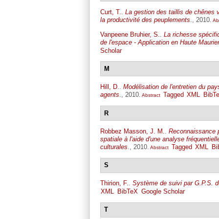
Curt, T.
.
La gestion des taillis de chênes 
la productivité des peuplements
., 2010.
Abs
Vanpeene Bruhier, S.
.
La richesse spécifiq
de l'espace - Application en Haute Mauri
Scholar
M
Hill, D.
.
Modélisation de l'entretien du p
agents
., 2010.
Tagged
XML
BibT
Abstract
R
Robbez Masson, J. M.
.
Reconnaissance pa
spatiale à l'aide d'une analyse fréquentiell
culturales
., 2010.
Tagged
XML
Bi
Abstract
S
Thirion, F.
.
Système de suivi par G.P.S. d
XML
BibTeX
Google Scholar
T