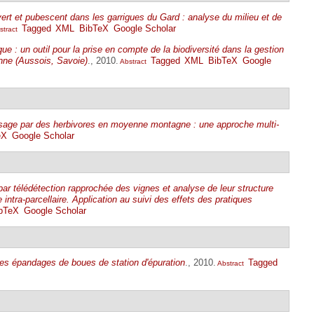
vert et pubescent dans les garrigues du Gard : analyse du milieu et de
Tagged
XML
BibTeX
Google Scholar
tract
ue : un outil pour la prise en compte de la biodiversité dans la gestion
enne (Aussois, Savoie)
., 2010.
Tagged
XML
BibTeX
Google
Abstract
aysage par des herbivores en moyenne montagne : une approche multi-
eX
Google Scholar
r télédétection rapprochée des vignes et analyse de leur structure
e intra-parcellaire. Application au suivi des effets des pratiques
bTeX
Google Scholar
es épandages de boues de station d'épuration
., 2010.
Tagged
Abstract