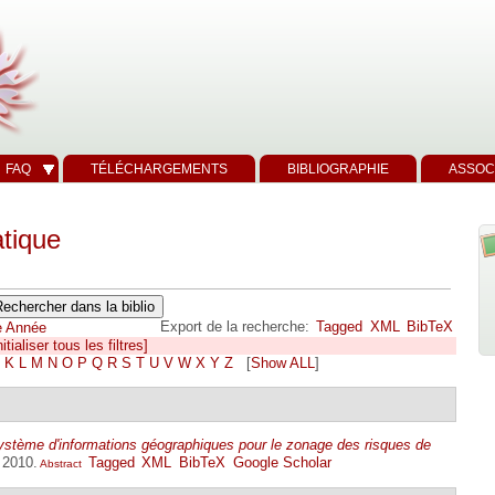
FAQ
TÉLÉCHARGEMENTS
BIBLIOGRAPHIE
ASSOC
tique
Export de la recherche:
Tagged
XML
BibTeX
e
Année
itialiser tous les filtres]
K
L
M
N
O
P
Q
R
S
T
U
V
W
X
Y
Z
[
Show ALL
]
ystème d'informations géographiques pour le zonage des risques de
, 2010.
Tagged
XML
BibTeX
Google Scholar
Abstract