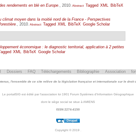
 des rendements en blé en Europe
., 2010.
Tagged
XML
BibTeX
Abstract
u climat moyen dans la moitié nord de la France - Perspectives
forestière
., 2010.
Tagged
XML
BibTeX
Google Scholar
Abstract
oppement économique : le diagnostic territorial, application à 2 petites
Tagged
XML
BibTeX
Google Scholar
l
Dossiers
FAQ
Téléchargements
Bibliographie
Association
fo
nus, l'ensemble de ce site relève de la législation française et internationale sur le droit d'
Le portailSIG est édité par l'association loi 1901 Forum Systèmes d'Information Géographique
dont le siège social se situe à AMIENS
ISSN 2274-4150
Copyright © 2019
.