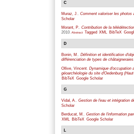
C
Muraz, J.
.
Comment valoriser les photos 
Scholar
Morant, P.
.
Contribution de la télédétecti
2010.
Tagged
XML
BibTeX
Googl
Abstract
D
Bonin, M.
.
Définition et identification d'o
différenciation de types de châtaigneraies
Ollive, Vincent
.
Dynamique d'occupation an
géoarchéologie du site d'Oedenburg (Haut
BibTeX
Google Scholar
G
Vidal, A.
.
Gestion de l'eau et intégration 
Scholar
Berducat, M.
.
Gestion de l'information par
XML
BibTeX
Google Scholar
L