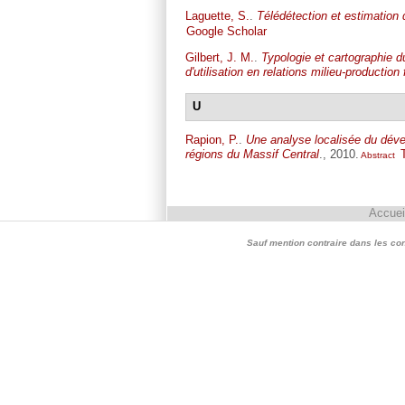
Laguette, S.
.
Télédétection et estimation
Google Scholar
Gilbert, J. M.
.
Typologie et cartographie d
d'utilisation en relations milieu-production 
U
Rapion, P.
.
Une analyse localisée du dével
régions du Massif Central
., 2010.
Abstract
Accuei
Sauf mention contraire dans les conte