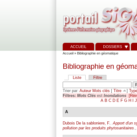
ACCUEIL
DOSSIERS
Accueil
» Bibliographie en géomatique
Bibliographie en géoma
Liste
Filtre
Trier par:
Auteur
Mots clés
[
Titre
]
Typ
Filtres:
Mots Clés
est
Inondations
[Réin
A
B
C
D
E
F
G
H
I
J
A
Dubois De la sabloniere, F.
.
Apport d'un s
pollution par les produits phytosanitaires
.