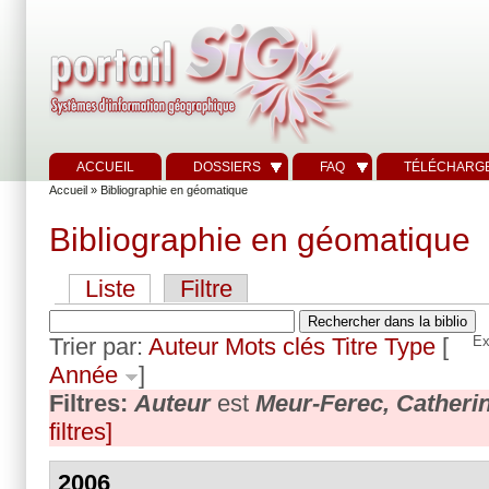
ACCUEIL
DOSSIERS
FAQ
TÉLÉCHARG
Accueil
» Bibliographie en géomatique
Bibliographie en géomatique
Liste
Filtre
Trier par:
Auteur
Mots clés
Titre
Type
[
Ex
Année
]
Filtres:
Auteur
est
Meur-Ferec, Catheri
filtres]
2006