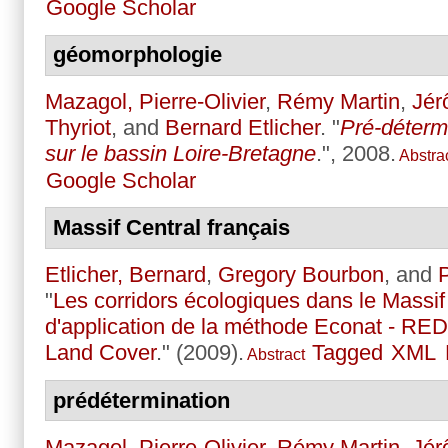
Google Scholar
géomorphologie
Mazagol, Pierre-Olivier
,
Rémy Martin
,
Jér
Thyriot
, and
Bernard Etlicher
.
"
Pré-déterm
sur le bassin Loire-Bretagne
.", 2008.
Abstra
Google Scholar
Massif Central français
Etlicher, Bernard
,
Gregory Bourbon
, and
P
"
Les corridors écologiques dans le Massif
d'application de la méthode Econat - RE
Land Cover
." (2009).
Tagged
XML
Abstract
prédétermination
Mazagol, Pierre-Olivier
,
Rémy Martin
,
Jér