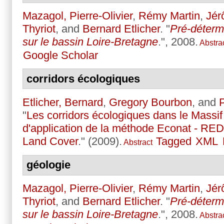
Mazagol, Pierre-Olivier
,
Rémy Martin
,
Jér
Thyriot
, and
Bernard Etlicher
.
"
Pré-déterm
sur le bassin Loire-Bretagne
.", 2008.
Abstra
Google Scholar
corridors écologiques
Etlicher, Bernard
,
Gregory Bourbon
, and
P
"
Les corridors écologiques dans le Massif
d'application de la méthode Econat - RE
Land Cover
." (2009).
Tagged
XML
Abstract
géologie
Mazagol, Pierre-Olivier
,
Rémy Martin
,
Jér
Thyriot
, and
Bernard Etlicher
.
"
Pré-déterm
sur le bassin Loire-Bretagne
.", 2008.
Abstra