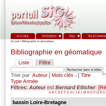
ACCUEIL
DOSSIERS
FAQ
TÉLÉCHARG
Accueil
» Bibliographie en géomatique
Bibliographie en géomatique
Liste
Filtre
Trier par:
Auteur
[
Mots clés
]
Titre
Ex
Type
Année
Filtres:
Auteur
est
Bernard Etlicher
[Ré
A
B
C
D
E
F
G
H
I
J
K
L
M
N
O
P
Q
R
S
bassin Loire-Bretagne