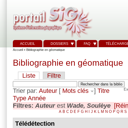
ACCUEIL
DOSSIERS
FAQ
TÉLÉCHARG
Accueil
» Bibliographie en géomatique
Bibliographie en géomatique
Liste
Filtre
Trier par:
Auteur
[
Mots clés
]
Titre
Ex
Type
Année
Filtres:
Auteur
est
Wade, Soulèye
[Réin
A
B
C
D
E
F
G
H
I
J
K
L
M
N
O
P
Q
R
S
Télédétection