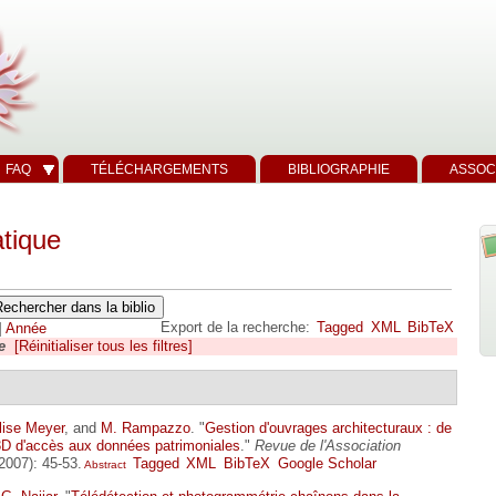
FAQ
TÉLÉCHARGEMENTS
BIBLIOGRAPHIE
ASSOC
tique
Export de la recherche:
Tagged
XML
BibTeX
]
Année
e
[Réinitialiser tous les filtres]
lise Meyer
, and
M. Rampazzo
.
"
Gestion d'ouvrages architecturaux : de
 3D d'accès aux données patrimoniales
."
Revue de l'Association
(2007): 45-53.
Tagged
XML
BibTeX
Google Scholar
Abstract