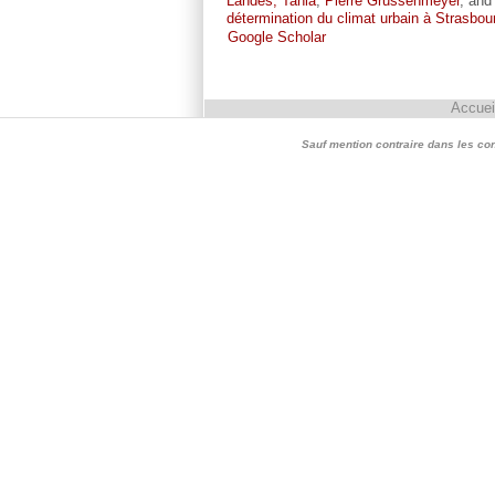
Landes, Tania
,
Pierre Grussenmeyer
, an
détermination du climat urbain à Strasbou
Google Scholar
Accuei
Sauf mention contraire dans les conte