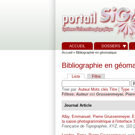
ACCUEIL
DOSSIERS
Accueil
» Bibliographie en géomatique
Bibliographie en géoma
Liste
Filtre
Trier par:
Auteur
Mots clés
Titre
[
Type
Filtres:
Auteur
est
Grussenmeyer, Pierr
Journal Article
Alby, Emmanuel
,
Pierre Grussenmeyer
,
E
la saisie photogrammétrique à l'interface
Française de Topographie, XYZ
, no. 110 