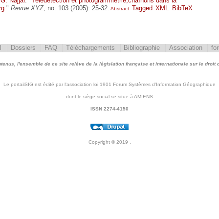
d
G. Najjar
.
"
Télédétection et photogrammétrie,chaînons dans la
rg.
"
Revue XYZ
, no. 103 (2005): 25-32.
Tagged
XML
BibTeX
Abstract
l
Dossiers
FAQ
Téléchargements
Bibliographie
Association
fo
nus, l'ensemble de ce site relève de la législation française et internationale sur le droit d'
Le portailSIG est édité par l'association loi 1901 Forum Systèmes d'Information Géographique
dont le siège social se situe à AMIENS
ISSN 2274-4150
Copyright © 2019
.