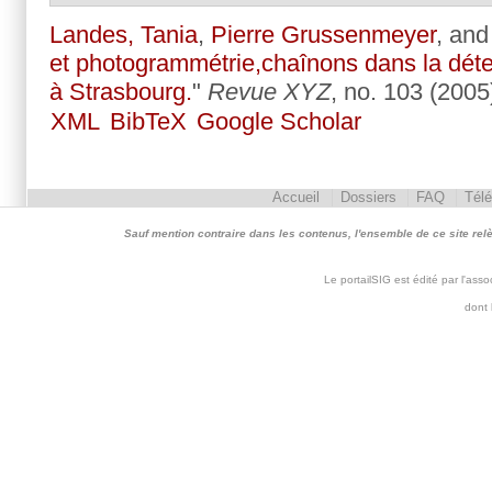
Landes, Tania
,
Pierre Grussenmeyer
, an
et photogrammétrie,chaînons dans la déte
à Strasbourg.
"
Revue XYZ
, no. 103 (2005
XML
BibTeX
Google Scholar
Accueil
Dossiers
FAQ
Tél
Sauf mention contraire dans les contenus, l'ensemble de ce site relève 
Le portailSIG est édité par l'as
dont 