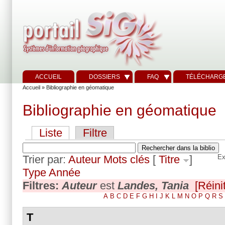
ACCUEIL
DOSSIERS
FAQ
TÉLÉCHARG
Accueil
» Bibliographie en géomatique
Bibliographie en géomatique
Liste
Filtre
Trier par:
Auteur
Mots clés
[
Titre
]
Ex
Type
Année
Filtres:
Auteur
est
Landes, Tania
[Réinit
A
B
C
D
E
F
G
H
I
J
K
L
M
N
O
P
Q
R
S
T