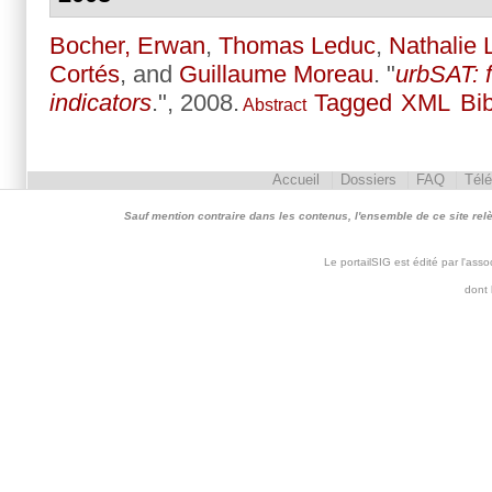
Bocher, Erwan
,
Thomas Leduc
,
Nathalie 
Cortés
, and
Guillaume Moreau
.
"
urbSAT: 
indicators
.", 2008.
Tagged
XML
Bi
Abstract
Accueil
Dossiers
FAQ
Tél
Sauf mention contraire dans les contenus, l'ensemble de ce site relève 
Le portailSIG est édité par l'as
dont 