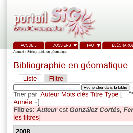
ACCUEIL
DOSSIERS
FAQ
TÉLÉCHARG
Accueil
» Bibliographie en géomatique
Bibliographie en géomatique
Liste
Filtre
Trier par:
Auteur
Mots clés
Titre
Type
[
Ex
Année
]
Filtres:
Auteur
est
González Cortés, Fe
les filtres]
2008