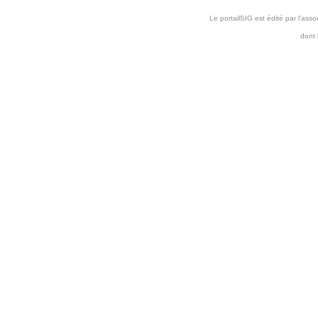
Le portailSIG est édité par l'as
dont 