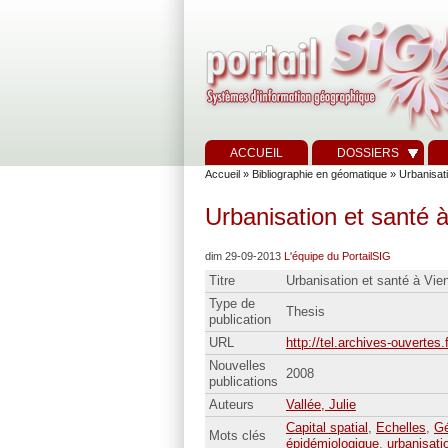
ACCUEIL
DOSSIERS
Accueil
»
Bibliographie en géomatique
» Urbanisati
Urbanisation et santé à
dim 29-09-2013
L'équipe du PortailSIG
Titre
Urbanisation et santé à Vien
Type de
Thesis
publication
URL
http://tel.archives-ouvertes.
Nouvelles
2008
publications
Auteurs
Vallée, Julie
Capital spatial
,
Echelles
,
Gé
Mots clés
épidémiologique
,
urbanisati