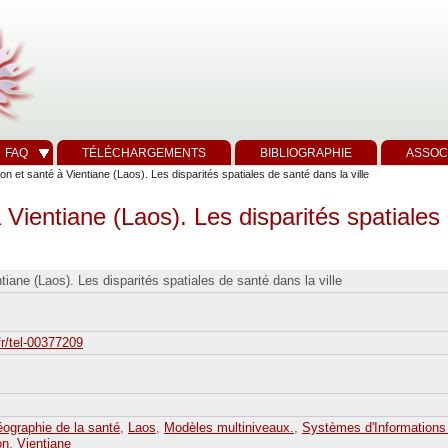
FAQ
TÉLÉCHARGEMENTS
BIBLIOGRAPHIE
ASSOC
on et santé à Vientiane (Laos). Les disparités spatiales de santé dans la ville
 Vientiane (Laos). Les disparités spatiales 
tiane (Laos). Les disparités spatiales de santé dans la ville
fr/tel-00377209
ographie de la santé
,
Laos
,
Modèles multiniveaux.
,
Systèmes d'Informations
on
,
Vientiane