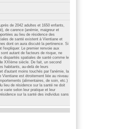
uprès de 2042 adultes et 1650 enfants,
é), de carence (anémie, maigreur et
apportées au lieu de résidence des
iales de santé existent à Vientiane et
ines dont on aura discuté la pertinence. Si
l'expliquer. Le premier renvoie aux
i sont autant de facteurs de risque, ne
 les disparités spatiales de santé comme le
t de XXIème siècle. De fait, un second
es habitants, au-delà de leurs
 et d'autant moins touchés par l'anémie, la
e Vientiane est étroitement liée au niveau
omportements (alimentaires, de soin, etc.)
du lieu de résidence sur la santé ne doit
 varie selon leur pratique et leur
e résidence sur la santé des individus sans