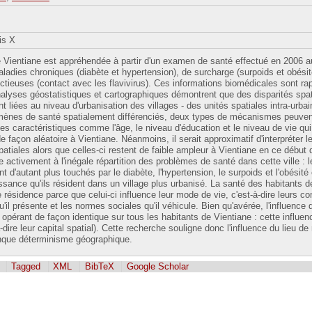
is X
e Vientiane est appréhendée à partir d'un examen de santé effectué en 2006 a
adies chroniques (diabète et hypertension), de surcharge (surpoids et obésit
ectieuses (contact avec les flavivirus). Ces informations biomédicales sont r
nalyses géostatistiques et cartographiques démontrent que des disparités spat
nt liées au niveau d'urbanisation des villages - des unités spatiales intra-urba
omènes de santé spatialement différenciés, deux types de mécanismes peuvent 
 les caractéristiques comme l'âge, le niveau d'éducation et le niveau de vie qu
de façon aléatoire à Vientiane. Néanmoins, il serait approximatif d'interpréter
spatiales alors que celles-ci restent de faible ampleur à Vientiane en ce débu
activement à l'inégale répartition des problèmes de santé dans cette ville : l
t d'autant plus touchés par le diabète, l'hypertension, le surpoids et l'obésité
issance qu'ils résident dans un village plus urbanisé. La santé des habitants d
de résidence parce que celui-ci influence leur mode de vie, c'est-à-dire leurs c
'il présente et les normes sociales qu'il véhicule. Bien qu'avérée, l'influence 
érant de façon identique sur tous les habitants de Vientiane : cette influence
-dire leur capital spatial). Cette recherche souligne donc l'influence du lieu d
onque déterminisme géographique.
Tagged
XML
BibTeX
Google Scholar