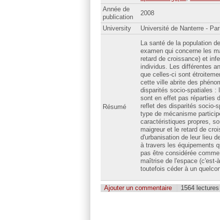
Année de
2008
publication
University
Université de Nanterre - Par
La santé de la population d
examen qui concerne les mal
retard de croissance) et inf
individus. Les différentes a
que celles-ci sont étroiteme
cette ville abrite des phén
disparités socio-spatiales :
sont en effet pas réparties 
reflet des disparités socio-
Résumé
type de mécanisme participe 
caractéristiques propres, son
maigreur et le retard de cro
d'urbanisation de leur lieu 
à travers les équipements qu
pas être considérée comme op
maîtrise de l'espace (c'est-à
toutefois céder à un quelc
Ajouter un commentaire
1564 lectures