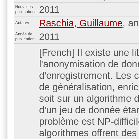
2011
Nouvelles
publications
Raschia, Guillaume
, a
Auteurs
2011
Année de
publication
[French] Il existe une l
l'anonymisation de don
d'enregistrement. Les c
de généralisation, enr
soit sur un algorithme 
d'un jeu de donnée étan
problème est NP-difficil
algorithmes offrent de