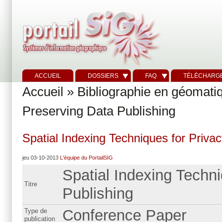
ACCUEIL
DOSSIERS
FAQ
TÉLÉCHARG
Accueil
»
Bibliographie en géomati
Preserving Data Publishing
Spatial Indexing Techniques for Priva
jeu 03-10-2013
L'équipe du PortailSIG
Spatial Indexing Techn
Titre
Publishing
Conference Paper
Type de
publication