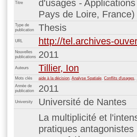
d'usages - Applications
Titre
Pays de Loire, France)
Thesis
Type de
publication
http://tel.archives-ouve
URL
2011
Nouvelles
publications
Tillier, Ion
Auteurs
Mots clés
aide à la décision
,
Analyse Spatiale
,
Conflits d'usages
,
2011
Année de
publication
Université de Nantes
University
La multiplicité et l'int
pratiques antagonistes