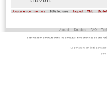
Ajouter un commentaire
1669 lectures
Tagged
XML
BibTe
Accueil
Dossiers
FAQ
Tél
Sauf mention contraire dans les contenus, l'ensemble de ce site relève 
Le portailSIG est édité par l'as
dont 