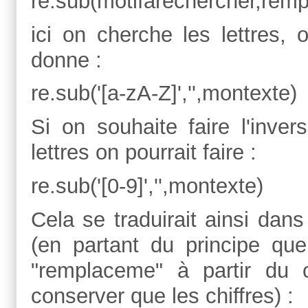
re.sub(motifarechercher,rem
ici on cherche les lettres,
donne :
re.sub('[a-zA-Z]','',montexte)
Si on souhaite faire l'inver
lettres on pourrait faire :
re.sub('[0-9]','',montexte)
Cela se traduirait ainsi dan
(en partant du principe q
"remplaceme" à partir du 
conserver que les chiffres) :