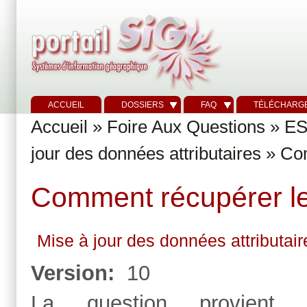
ACCUEIL
DOSSIERS
FAQ
TÉLÉCHARG
Accueil
»
Foire Aux Questions
»
ES
jour des données attributaires
» Com
Comment récupérer les
Mise à jour des données attributair
Version:
10
La question provient 