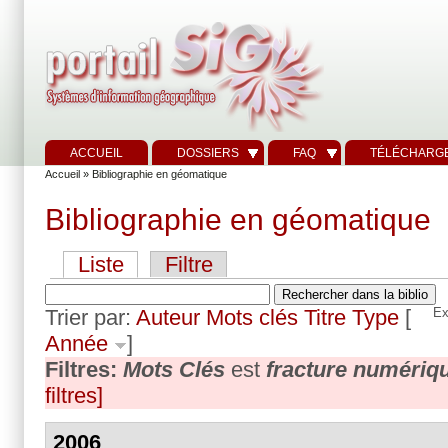
ACCUEIL
DOSSIERS
FAQ
TÉLÉCHARG
Accueil
» Bibliographie en géomatique
Bibliographie en géomatique
Liste
Filtre
Trier par:
Auteur
Mots clés
Titre
Type
[
Ex
Année
]
Filtres:
Mots Clés
est
fracture numériq
filtres]
2006