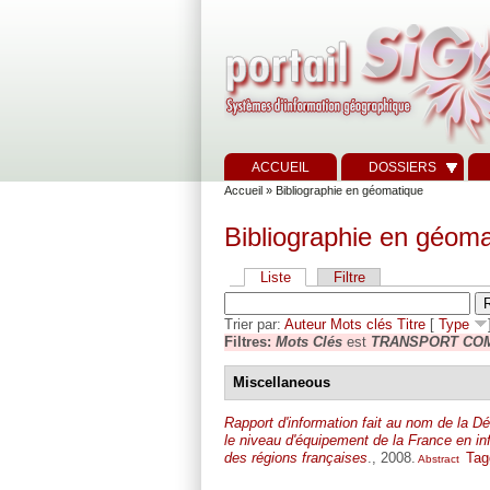
ACCUEIL
DOSSIERS
Accueil
» Bibliographie en géomatique
Bibliographie en géoma
Liste
Filtre
Trier par:
Auteur
Mots clés
Titre
[
Type
Filtres:
Mots Clés
est
TRANSPORT CO
Miscellaneous
Rapport d'information fait au nom de la D
le niveau d'équipement de la France en i
des régions françaises
., 2008.
Tag
Abstract