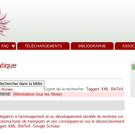
FAQ
TÉLÉCHARGEMENTS
BIBLIOGRAPHIE
ASSOC
tique
Export de la recherche:
Tagged
XML
BibTeX
]
Année
MBINE
[Réinitialiser tous les filtres]
élégation à l'aménagement et au développement durable du territoire sur
nfrastructures de transports et ses conséquences sur le désenclavement
ged
XML
BibTeX
Google Scholar