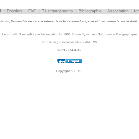
l
Dossiers
FAQ
Téléchargements
Bibliographie
Association
fo
nus, l'ensemble de ce site relève de la législation française et internationale sur le droit d'
Le portailSIG est édité par l'association loi 1901 Forum Systèmes d'Information Géographique
dont le siège social se situe à AMIENS
ISSN 2274-4150
Copyright © 2019
.