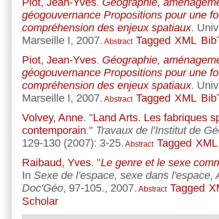
Piot, Jean-Yves
.
Géographie, aménagement
géogouvernance Propositions pour une for
compréhension des enjeux spatiaux
. Univ
Marseille I, 2007.
Tagged
XML
Bib
Abstract
Piot, Jean-Yves
.
Géographie, aménagement
géogouvernance Propositions pour une for
compréhension des enjeux spatiaux
. Univ
Marseille I, 2007.
Tagged
XML
Bib
Abstract
Volvey, Anne
.
"
Land Arts. Les fabriques spa
contemporain
."
Travaux de l'Institut de 
129-130 (2007): 3-25.
Tagged
XML
Abstract
Raibaud, Yves
.
"
Le genre et le sexe com
In
Sexe de l'espace, sexe dans l'espace, 
Doc'Géo
, 97-105., 2007.
Tagged
X
Abstract
Scholar