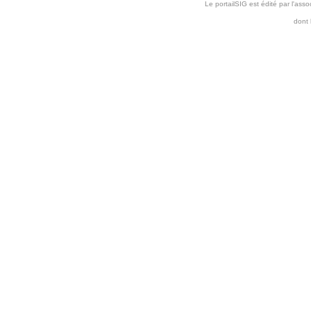
Le portailSIG est édité par l'as
dont 