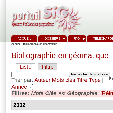
ACCUEIL
DOSSIERS
FAQ
TÉLÉCHARG
Accueil
» Bibliographie en géomatique
Bibliographie en géomatique
Liste
Filtre
Trier par:
Auteur
Mots clés
Titre
Type
[
Ex
Année
]
Filtres:
Mots Clés
est
Géographie
[Réini
2002