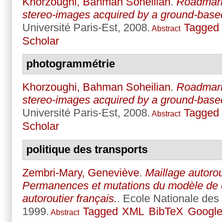
Khorzoughi, Bahman Soheilian
.
Roadmark
stereo-images acquired by a ground-bas
Université Paris-Est, 2008.
Tagged
Abstract
Scholar
photogrammétrie
Khorzoughi, Bahman Soheilian
.
Roadmark
stereo-images acquired by a ground-bas
Université Paris-Est, 2008.
Tagged
Abstract
Scholar
politique des transports
Zembri-Mary, Geneviève
.
Maillage autorout
Permanences et mutations du modèle de
autoroutier français.
. Ecole Nationale des
1999.
Tagged
XML
BibTeX
Google
Abstract