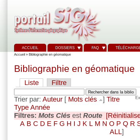
ACCUEIL
DOSSIERS
FAQ
TÉLÉCHARG
Accueil
» Bibliographie en géomatique
Bibliographie en géomatique
Liste
Filtre
Trier par:
Auteur
[
Mots clés
]
Titre
Ex
Type
Année
Filtres:
Mots Clés
est
Route
[Réinitialise
A
B
C
D
E
F
G
H
I
J
K
L
M
N
O
P
Q
R
ALL
]