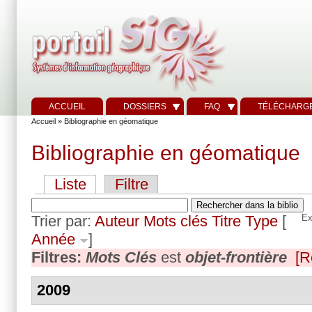
ACCUEIL
DOSSIERS
FAQ
TÉLÉCHARG
Accueil
» Bibliographie en géomatique
Bibliographie en géomatique
Liste
Filtre
Trier par:
Auteur
Mots clés
Titre
Type
[
Ex
Année
]
Filtres:
Mots Clés
est
objet-frontière
[R
2009