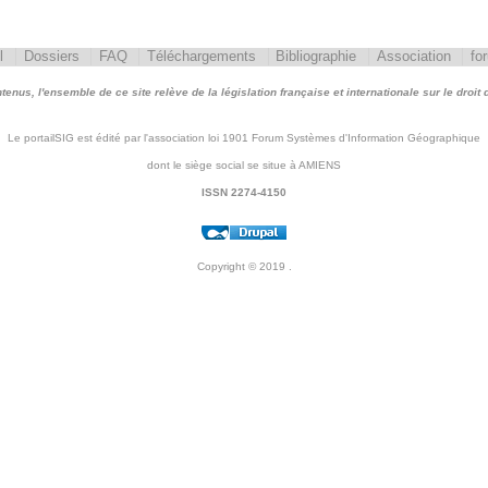
l
Dossiers
FAQ
Téléchargements
Bibliographie
Association
fo
nus, l'ensemble de ce site relève de la législation française et internationale sur le droit d'
Le portailSIG est édité par l'association loi 1901 Forum Systèmes d'Information Géographique
dont le siège social se situe à AMIENS
ISSN 2274-4150
Copyright © 2019
.