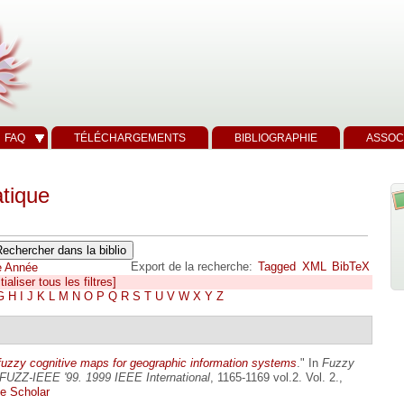
FAQ
TÉLÉCHARGEMENTS
BIBLIOGRAPHIE
ASSOC
tique
Export de la recherche:
Tagged
XML
BibTeX
e
Année
tialiser tous les filtres]
G
H
I
J
K
L
M
N
O
P
Q
R
S
T
U
V
W
X
Y
Z
fuzzy cognitive maps for geographic information systems
." In
Fuzzy
FUZZ-IEEE '99. 1999 IEEE International
, 1165-1169 vol.2. Vol. 2.,
e Scholar