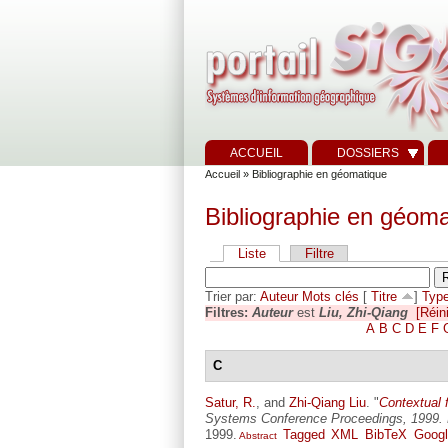
ACCUEIL
DOSSIERS
Accueil
» Bibliographie en géomatique
Bibliographie en géoma
Liste
Filtre
Trier par:
Auteur
Mots clés
[
Titre
]
Typ
Filtres:
Auteur
est
Liu, Zhi-Qiang
[Réini
A
B
C
D
E
F
C
Satur, R.
, and
Zhi-Qiang Liu
.
"
Contextual 
Systems Conference Proceedings, 1999. 
1999.
Tagged
XML
BibTeX
Googl
Abstract