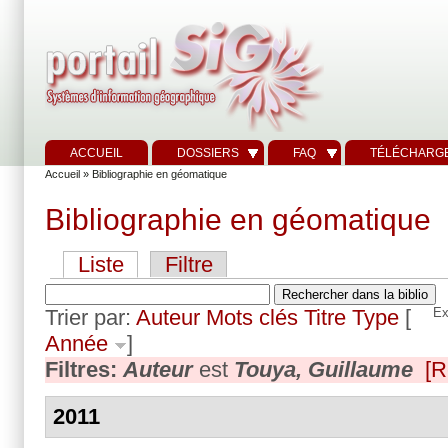
ACCUEIL
DOSSIERS
FAQ
TÉLÉCHARG
Accueil
» Bibliographie en géomatique
Bibliographie en géomatique
Liste
Filtre
Trier par:
Auteur
Mots clés
Titre
Type
[
Ex
Année
]
Filtres:
Auteur
est
Touya, Guillaume
[R
2011