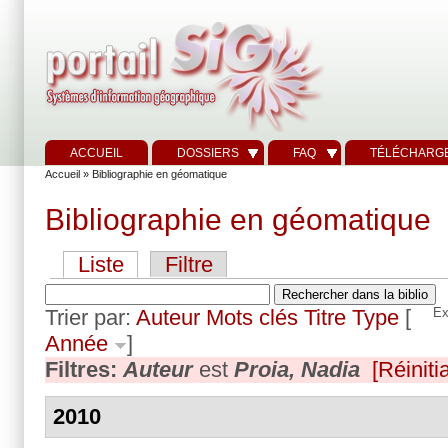
ACCUEIL
DOSSIERS
FAQ
TÉLÉCHARG
Accueil
» Bibliographie en géomatique
Bibliographie en géomatique
Liste
Filtre
Trier par:
Auteur
Mots clés
Titre
Type
[
Ex
Année
]
Filtres:
Auteur
est
Proia, Nadia
[Réinitia
2010