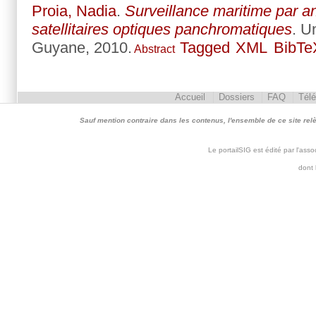
Proia, Nadia
.
Surveillance maritime par a
satellitaires optiques panchromatiques
. U
Guyane, 2010.
Tagged
XML
BibTe
Abstract
Accueil
Dossiers
FAQ
Tél
Sauf mention contraire dans les contenus, l'ensemble de ce site relève 
Le portailSIG est édité par l'as
dont 