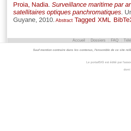
Proia, Nadia
.
Surveillance maritime par a
satellitaires optiques panchromatiques
. U
Guyane, 2010.
Tagged
XML
BibTe
Abstract
Accueil
Dossiers
FAQ
Tél
Sauf mention contraire dans les contenus, l'ensemble de ce site relève 
Le portailSIG est édité par l'as
dont 