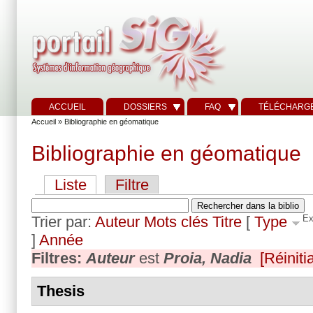
ACCUEIL
DOSSIERS
FAQ
TÉLÉCHARG
Accueil
» Bibliographie en géomatique
Bibliographie en géomatique
Liste
Filtre
Trier par:
Auteur
Mots clés
Titre
[
Type
Ex
]
Année
Filtres:
Auteur
est
Proia, Nadia
[Réinitia
Thesis