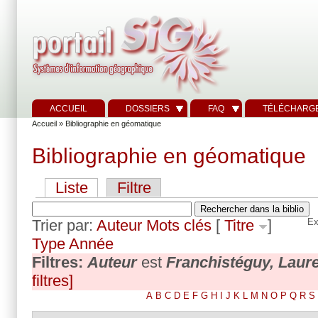
ACCUEIL
DOSSIERS
FAQ
TÉLÉCHARG
Accueil
» Bibliographie en géomatique
Bibliographie en géomatique
Liste
Filtre
Trier par:
Auteur
Mots clés
[
Titre
]
Ex
Type
Année
Filtres:
Auteur
est
Franchistéguy, Laur
filtres]
A
B
C
D
E
F
G
H
I
J
K
L
M
N
O
P
Q
R
S