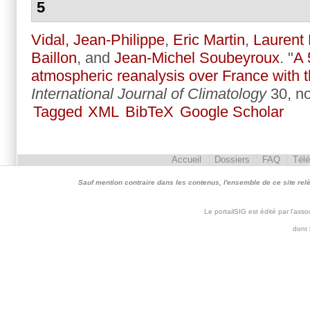
5
Vidal, Jean-Philippe
,
Eric Martin
,
Laurent 
Baillon
, and
Jean-Michel Soubeyroux
.
"
A 
atmospheric reanalysis over France with 
International Journal of Climatology
30, no
Tagged
XML
BibTeX
Google Scholar
Accueil
Dossiers
FAQ
Tél
Sauf mention contraire dans les contenus, l'ensemble de ce site relève 
Le portailSIG est édité par l'as
dont 