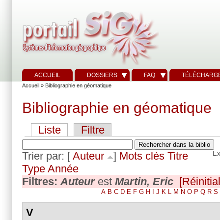
ACCUEIL
DOSSIERS
FAQ
TÉLÉCHARG
Accueil
» Bibliographie en géomatique
Bibliographie en géomatique
Liste
Filtre
Trier par: [
Auteur
]
Mots clés
Titre
Ex
Type
Année
Filtres:
Auteur
est
Martin, Eric
[Réinitial
A
B
C
D
E
F
G
H
I
J
K
L
M
N
O
P
Q
R
S
V