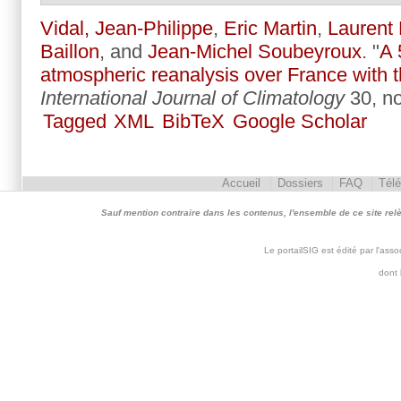
Vidal, Jean-Philippe
,
Eric Martin
,
Laurent 
Baillon
, and
Jean-Michel Soubeyroux
.
"
A 
atmospheric reanalysis over France with 
International Journal of Climatology
30, no
Tagged
XML
BibTeX
Google Scholar
Accueil
Dossiers
FAQ
Tél
Sauf mention contraire dans les contenus, l'ensemble de ce site relève 
Le portailSIG est édité par l'as
dont 