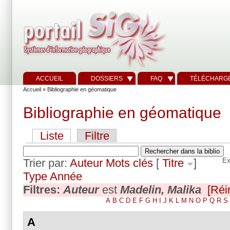
ACCUEIL
DOSSIERS
FAQ
TÉLÉCHARG
Accueil
» Bibliographie en géomatique
Bibliographie en géomatique
Liste
Filtre
Trier par:
Auteur
Mots clés
[
Titre
]
Ex
Type
Année
Filtres:
Auteur
est
Madelin, Malika
[Réin
A
B
C
D
E
F
G
H
I
J
K
L
M
N
O
P
Q
R
S
A