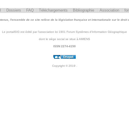
l
Dossiers
FAQ
Téléchargements
Bibliographie
Association
fo
nus, l'ensemble de ce site relève de la législation française et internationale sur le droit d'
Le portailSIG est édité par l'association loi 1901 Forum Systèmes d'Information Géographique
dont le siège social se situe à AMIENS
ISSN 2274-4150
Copyright © 2019
.