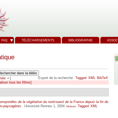
FAQ
TÉLÉCHARGEMENTS
BIBLIOGRAPHIE
ASSOC
tique
Export de la recherche:
Tagged
XML
BibTeX
née
]
aliser tous les filtres]
temporelles de la végétation du nord-ouest de la France depuis la fin de
léo-paysagères.
. Université Rennes 1, 2004.
Tagged
XML
Abstract