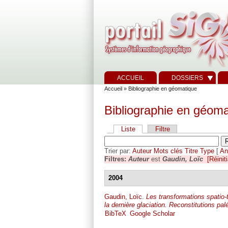
ACCUEIL
DOSSIERS
Accueil
» Bibliographie en géomatique
Bibliographie en géoma
Liste
Filtre
Trier par:
Auteur
Mots clés
Titre
Type
[
An
Filtres:
Auteur
est
Gaudin, Loïc
[Réiniti
2004
Gaudin, Loïc
.
Les transformations spatio-
la dernière glaciation. Reconstitutions pa
BibTeX
Google Scholar