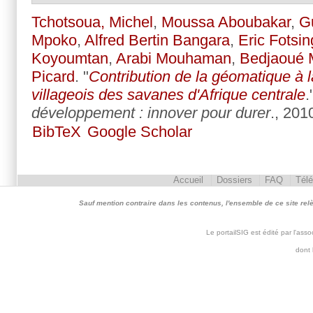
Tchotsoua, Michel
,
Moussa Aboubakar
,
G
Mpoko
,
Alfred Bertin Bangara
,
Eric Fotsin
Koyoumtan
,
Arabi Mouhaman
,
Bedjaoué
Picard
.
"
Contribution de la géomatique à la
villageois des savanes d'Afrique centrale
.
développement : innover pour durer
., 201
BibTeX
Google Scholar
Accueil
Dossiers
FAQ
Tél
Sauf mention contraire dans les contenus, l'ensemble de ce site relève 
Le portailSIG est édité par l'as
dont 