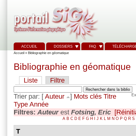
ACCUEIL
DOSSIERS
FAQ
TÉLÉCHARG
Accueil
» Bibliographie en géomatique
Bibliographie en géomatique
Liste
Filtre
Trier par: [
Auteur
]
Mots clés
Titre
Ex
Type
Année
Filtres:
Auteur
est
Fotsing, Eric
[Réiniti
A
B
C
D
E
F
G
H
I
J
K
L
M
N
O
P
Q
R
S
T