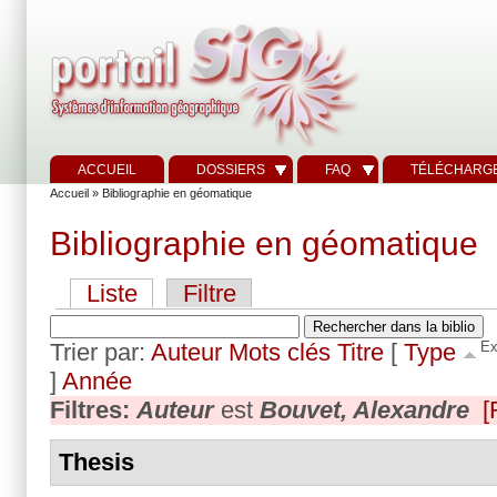
ACCUEIL
DOSSIERS
FAQ
TÉLÉCHARG
Accueil
» Bibliographie en géomatique
Bibliographie en géomatique
Liste
Filtre
Trier par:
Auteur
Mots clés
Titre
[
Type
Ex
]
Année
Filtres:
Auteur
est
Bouvet, Alexandre
[
Thesis