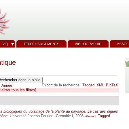
FAQ
TÉLÉCHARGEMENTS
BIBLIOGRAPHIE
ASSOC
tique
Export de la recherche:
Tagged
XML
BibTeX
]
Année
tialiser tous les filtres]
its biologiques du voisinage de la plante au paysage: Le cas des digues
Rhône
. Université Joseph-Fourier - Grenoble I, 2008.
Tagged
Abstract