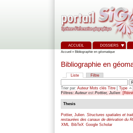
ACCUEIL
DOSSIERS
Accueil
» Bibliographie en géomatique
Bibliographie en géoma
Liste
Filtre
Trier par:
Auteur
Mots clés
Titre
[
Type
Filtres:
Auteur
est
Pottier, Julien
[Réini
Thesis
Pottier, Julien
.
Structures spatiales et tra
restaurées des canaux de dérivation du 
XML
BibTeX
Google Scholar