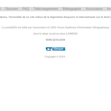
l
Dossiers
FAQ
Téléchargements
Bibliographie
Association
fo
nus, l'ensemble de ce site relève de la législation française et internationale sur le droit d'
Le portailSIG est édité par l'association loi 1901 Forum Systèmes d'Information Géographique
dont le siège social se situe à AMIENS
ISSN 2274-4150
Copyright © 2019
.