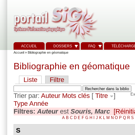
ACCUEIL
DOSSIERS
FAQ
TÉLÉCHARG
Accueil
» Bibliographie en géomatique
Bibliographie en géomatique
Liste
Filtre
Trier par:
Auteur
Mots clés
[
Titre
]
Ex
Type
Année
Filtres:
Auteur
est
Souris, Marc
[Réiniti
A
B
C
D
E
F
G
H
I
J
K
L
M
N
O
P
Q
R
S
S