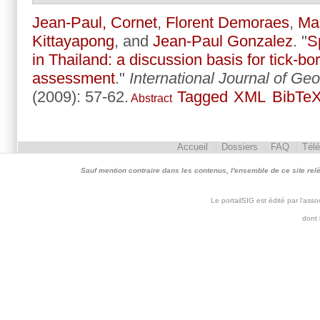
Jean-Paul, Cornet
,
Florent Demoraes
,
Ma
Kittayapong
, and
Jean-Paul Gonzalez
.
"
Sp
in Thailand: a discussion basis for tick-bo
assessment
."
International Journal of Ge
(2009): 57-62.
Tagged
XML
BibTe
Abstract
Accueil
Dossiers
FAQ
Tél
Sauf mention contraire dans les contenus, l'ensemble de ce site relève 
Le portailSIG est édité par l'as
dont 