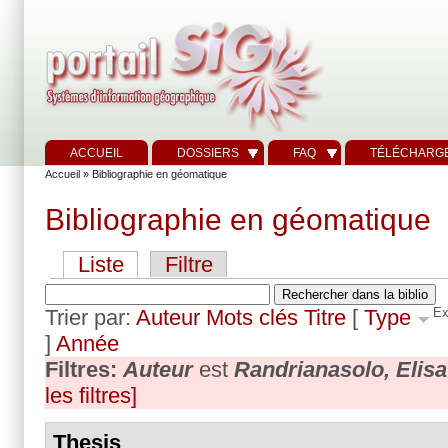
ACCUEIL
DOSSIERS
FAQ
TÉLÉCHARG
Accueil
» Bibliographie en géomatique
Bibliographie en géomatique
Liste
Filtre
Trier par:
Auteur
Mots clés
Titre
[
Type
Ex
]
Année
Filtres:
Auteur
est
Randrianasolo, Elisa
les filtres]
Thesis