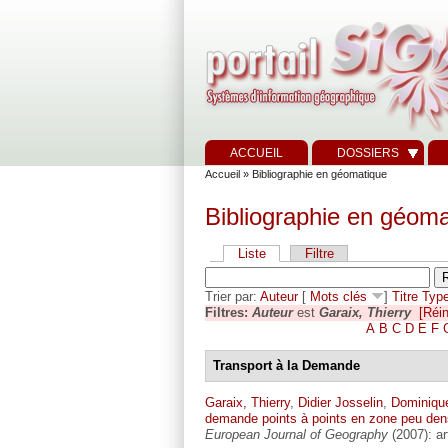
ACCUEIL
DOSSIERS
Accueil
» Bibliographie en géomatique
Bibliographie en géoma
Liste
Filtre
Trier par:
Auteur
[
Mots clés
]
Titre
Typ
Filtres:
Auteur
est
Garaix, Thierry
[Réin
A
B
C
D
E
F
Transport à la Demande
Garaix, Thierry
,
Didier Josselin
,
Dominique
demande points à points en zone peu dens
European Journal of Geography
(2007): art