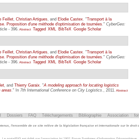
 Feillet
,
Christian Artigues
, and
Elodie Castex
.
"
Transport à la
e. Proposition d'une méthode d'optimisation de tournées
."
CyberGeo:
icle - 396.
Tagged
XML
BibTeX
Google Scholar
Abstract
 Feillet
,
Christian Artigues
, and
Elodie Castex
.
"
Transport à la
e. Proposition d'une méthode d'optimisation de tournées
."
CyberGeo:
icle - 396.
Tagged
XML
BibTeX
Google Scholar
Abstract
let
, and
Thierry Garaix
.
"
A modeling approach for locating logistics
n areas
." In
7th International Conference on City Logistics
., 2011.
Abstract
l
Dossiers
FAQ
Téléchargements
Bibliographie
Association
fo
nus, l'ensemble de ce site relève de la législation française et internationale sur le droit d'
Le portailSIG est édité par l'association loi 1901 Forum Systèmes d'Information Géographique