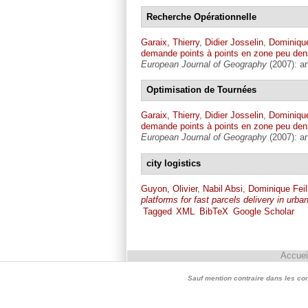
Recherche Opérationnelle
Garaix, Thierry
,
Didier Josselin
,
Dominique
demande points à points en zone peu dens
European Journal of Geography
(2007): art
Optimisation de Tournées
Garaix, Thierry
,
Didier Josselin
,
Dominique
demande points à points en zone peu dens
European Journal of Geography
(2007): art
city logistics
Guyon, Olivier
,
Nabil Absi
,
Dominique Feil
platforms for fast parcels delivery in urba
Tagged
XML
BibTeX
Google Scholar
Accuei
Sauf mention contraire dans les conte