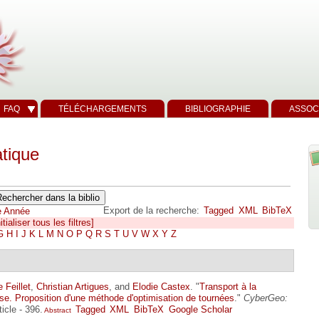
FAQ
TÉLÉCHARGEMENTS
BIBLIOGRAPHIE
ASSOC
tique
Export de la recherche:
Tagged
XML
BibTeX
e
Année
itialiser tous les filtres]
G
H
I
J
K
L
M
N
O
P
Q
R
S
T
U
V
W
X
Y
Z
 Feillet
,
Christian Artigues
, and
Elodie Castex
.
"
Transport à la
e. Proposition d'une méthode d'optimisation de tournées
."
CyberGeo:
icle - 396.
Tagged
XML
BibTeX
Google Scholar
Abstract